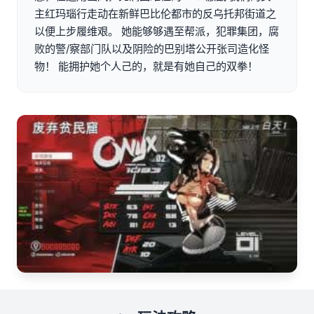
主红玛瑙行走动在新鲜巴比伦都市的反乌托邦街道之
以便上步履维艰。 她能够够遇至帮派，犯罪集团，腐
败的警/察部门队以及阴险的巴别塔公开张司造化怪
物！ 能拥护她个人己的，就是有她自己的双拳！