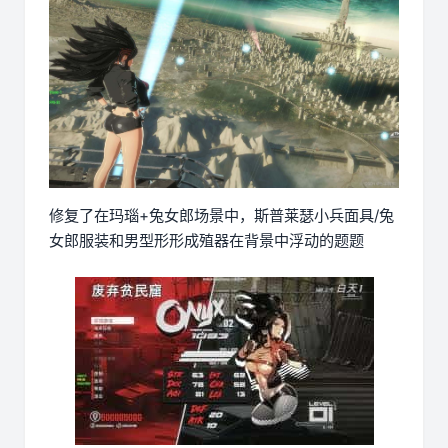
修复了在玛瑙+兔女郎场景中，斯普莱瑟小兵面具/兔
女郎服装和男型形形成殖器在背景中浮动的题题