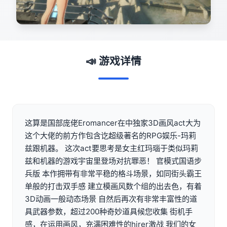
📣 游戏详情
这算是国部庞佬Eromancer在中独家3D画风act大为
这个大佬的前方作包含讫超级著名的RPG娱乐-玛莉
兹跟机器。 这次act要思考是女主红玛瑙于类似玛莉
兹和机器的游戏宇宙里登场对抗罪恶！ 官模式国语步
兵版 本作拥带有非常平稳的格斗场景，如同街头霸王
单般的打击双手感 建立模画风数个组的出去色，有着
3D动画一般动态场景 自然后再次有非常丰富性的道
具武器参数，超过200种奇妙道具候您收集 街机手
感，在运用画风，充满困难性的hirer激战 我们的女