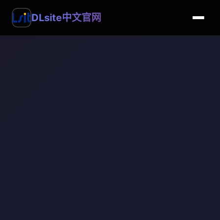
DLsite中文官网