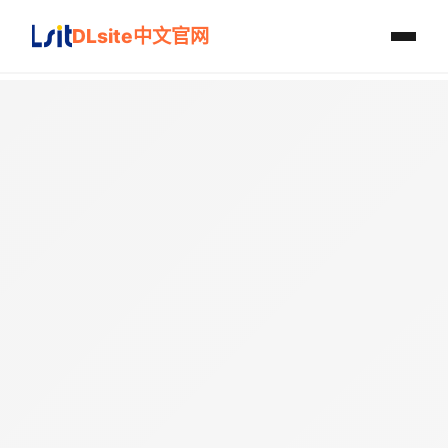
DLsite中文官网