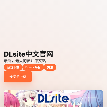
DLsite中文官网
最新，最火的黄油中文站
游戏下载
DLsite平台
黄油
安全下载