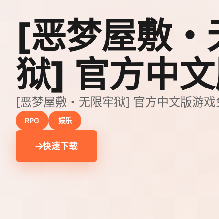
[恶梦屋敷・
狱] 官方中
[恶梦屋敷・无限牢狱] 官方中文版游
RPG
娱乐
快速下载