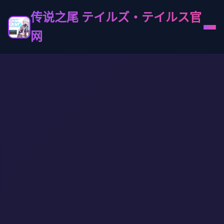
传说之尾 テイルズ・テイルス官
网