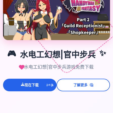
🎮
✨
🎮
水电工幻想|官中步兵
水电工幻想|官中步兵游戏免费下载
💫
🤔
✨
现在下载
了解更多
⭐