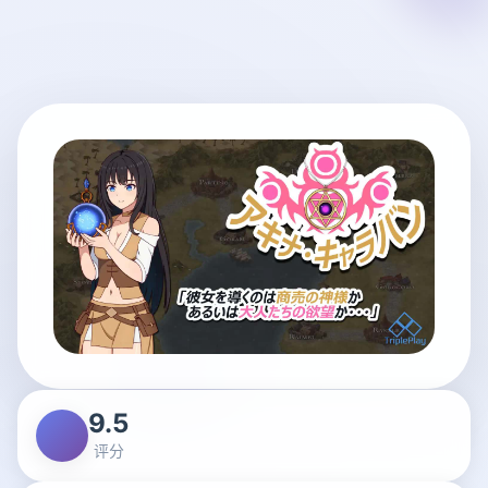
9.5
评分