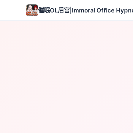
催眠OL后宫|Immoral Office Hyp