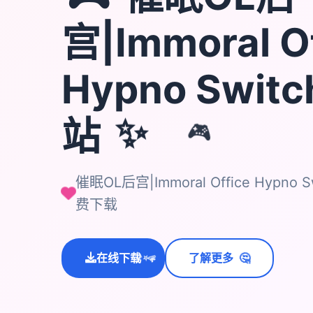
宫|Immoral O
Hypno Swi
站
✨
🎮
催眠OL后宫|Immoral Office Hypn
费下载
🤔
在线下载
了解更多
💫
✨
⭐