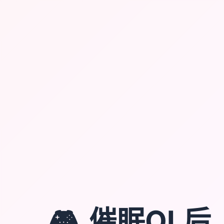
🎮
催眠OL后