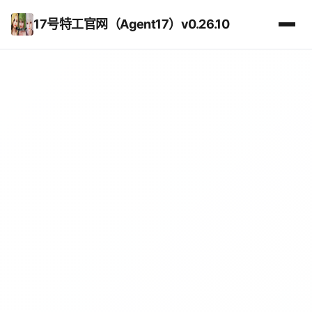
17号特工官网（Agent17）v0.26.10