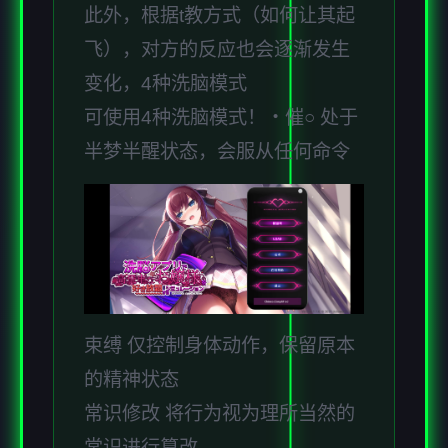
此外，根据t教方式（如何让其起
飞），对方的反应也会逐渐发生
变化，4种洗脑模式
可使用4种洗脑模式！・催○ 处于
半梦半醒状态，会服从任何命令
束缚 仅控制身体动作，保留原本
的精神状态
常识修改 将行为视为理所当然的
常识进行篡改