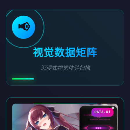
📢
视觉数据矩阵
沉浸式视觉体验扫描
DATA-01