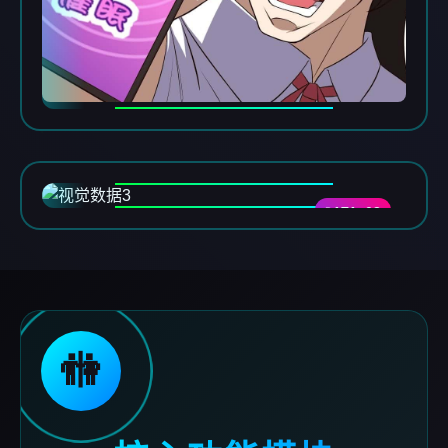
DATA-03
🚻