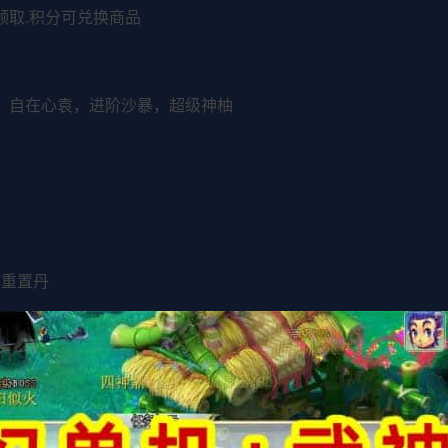
领取.积分可兑换商品
镰，自在心袁，进阶沙暴，超级神柚
本重置丹