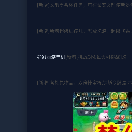
[新增]文韵墨香环任务，可在长安文韵使者处
[新增]新增超级红孩儿。恶魔泡泡，超级飞
梦幻西游单机
[新增[挑战GM.每天可挑战1次
[新增]各礼包物品，双倍掉宝符.钟馗令牌.副