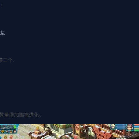
 ！
库.
带二个.
能数量增加赐福进化。