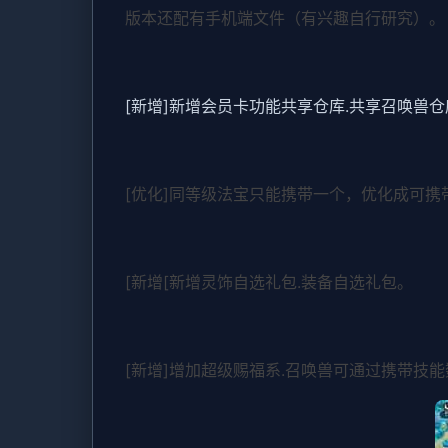
版本还配有手机端文件（有兴趣自行研究）。
[新增]新增会员卡功能共享仓库.共享召唤兽仓
[优化]同等级法宝只能携带一个，优化成可携
[新增[新增灵饰自选礼包.装备自选礼包。
[新增]增加超级赐福系.召唤兽可通过携带技