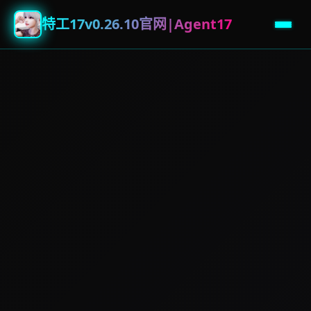
特工17v0.26.10官网|Agent17