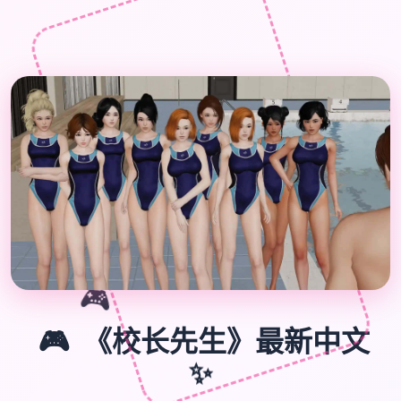

🎮
🎮
《校长先生》最新中文
✨